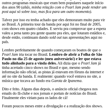
outros programas musicais que eram bem populares naquele início
dos anos 90 (
aliás, minha relação com o Pearl Jam pode render um
post aqui só sobre isso, mas fica para um outro momento).
Talvez por isso eu tenha achado que eles demoraram muito para vir
ao Brasil. A primeira tour da banda por aqui foi no final de 2005,
com shows em quatro cidades. E serviu pra comprovar que a espera
valeu a pena tanto pra gente quanto pra eles, que lotaram estádios e,
desde então, continuam dando
sold out
nas apresentações aqui no
país.
Lembro perfeitamente de quando começaram os boatos de que o
Pearl Jam
iria tocar no Brasil.
Lembro de abrir a Folha de São
Paulo no dia 25 de agosto (meu aniversário!) e ler que estava
tudo alinhado para a vinda deles.
Ali dizia que o
Pearl Jam
já
tinha acertado cinco shows no Brasil e que, mesmo sendo
informação não oficial, as pistas já estavam em fóruns da internet e
até no site da banda. E realmente: quando você entrava no site, a
música que tocava ao fundo era
Garota de Ipanema
.
Dito e feito. Alguns dias depois, o anúncio oficial chegava nos
emails do fã-clube e nos jornais e portais de notícias do Brasil.
Finalmente eles viriam para os lados de cá!
Foram poucos meses entre a divulgação e a realização dos shows.