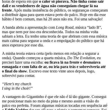
horas de espera em que
o calor só piorava. Não tinha como sair
dali e os vendedores de água não conseguiam chegar lá na
frente
. Após muita insistência do público, os seguranças começaram
a distribuir água para quem estava perto do palco. Hoje em dia esse
hábito é bem comum, mas há 20 anos não era. Foi uma salvação!
A banda abriu a apresentação com
Long Road
, música “lado B”,
mas que nem por isso era desconhecida. Todos na minha volta
sabiam a letra. Eu tenho uma teoria de que abriram com essa música
mais calma para segurar a onda e a empolgação do público que há
anos esperava por esse dia.
A minha teoria estava certa (pelo menos em relação a segurar a
onda). Quando começou a quarta música,
Do The Evolution
, eu
precisei fazer uma escolha:
ou ficava lá na frente e desmaiava
esmagada e com falta de ar, ou iria para trás e sobreviveria até
o final do show
. Escrevo esse texto vinte anos depois, logo,
sobrevivi para contar.
“Here’s my church
I sing in the choir!”
A vantagem do Gigantinho é que ele não é lá tão gigante. Consegui
me posicionar mais no meio da pista e mesmo assim a visão do
palco era perfeita. Foram algumas músicas tocadas em sequência até
o
Eddie Vedder
dar seu alô para a plateia e conversar conosco. Foi