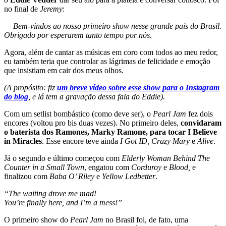
no final de
Jeremy
:
— Bem-vindos ao nosso primeiro show nesse grande país do Brasil.
Obrigado por esperarem tanto tempo por nós.
Agora, além de cantar as músicas em coro com todos ao meu redor,
eu também teria que controlar as lágrimas de felicidade e emoção
que insistiam em cair dos meus olhos.
(A propósito: fiz
um breve vídeo sobre esse show para o Instagram
do blog
, e lá tem a gravação dessa fala do Eddie).
Com um setlist bombástico (como deve ser), o
Pearl Jam
fez dois
encores (voltou pro bis duas vezes). No primeiro deles,
convidaram
o baterista dos Ramones, Marky Ramone, para tocar I Believe
in Miracles
. Esse encore teve ainda
I Got ID, Crazy Mary
e
Alive
.
Já o segundo e último começou com
Elderly Woman Behind The
Counter in a Small Town
, engatou com
Corduroy
e
Blood,
e
finalizou com
Baba O’ Riley
e
Yellow Ledbetter
.
“The waiting drove me mad!
You’re finally here, and I’m a mess!”
O primeiro show do
Pearl Jam
no Brasil foi, de fato, uma