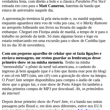
verdadeira festa, com direito a bolo e a clássica
Parabéns Pra Você
entoada em coro para o
Matt Cameron
, baterista da banda que
estava de aniversário naquele dia.
A apresentação terminou lá pela meia-noite e, na manhã seguinte,
enquanto aguardava meu voo de volta pra casa, vi o
Marky Ramone
no aeroporto folheando uns livros na livraria do saguão de
embarque. Cheguei em Floripa ainda de manhã, a tempo de ir para o
trabalho no período da tarde. Só mais algumas horas e logo eu
estaria embarcando em uma excursão para o show de Curitiba (que
foi no dia 30 de novembro).
Com um pequeno aparelho de celular que só fazia ligações e
enviava mensagens, me restou guardar as lembranças desse
primeiro show só na minha memória
. Tenho na minha
“memorabilia” o pôster da turnê sul-americana, o canhoto do
ingresso já bem apagado (que é a foto que ilustra esse post do blog)
e um cd em MP3 (sim, um cd!) com a gravação do show na íntegra.
O
Pearl Jam
sempre disponibiliza para compra o áudio de cada
show que o grupo faz, e esse show de Porto Alegre foi também a
minha primeira compra de MP3 por download.
Ah, os primórdios
da internet!
Depois desse primeiro show do
Pearl Jam
, vi a banda nas outras
passagens pelo Brasil e, em dois anos diferentes, estive nos EUA