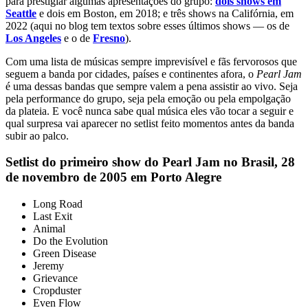
para prestigiar algumas apresentações do grupo:
dois shows em
Seattle
e dois em Boston, em 2018; e três shows na Califórnia, em
2022 (aqui no blog tem textos sobre esses últimos shows — os de
Los Angeles
e o de
Fresno
).
Com uma lista de músicas sempre imprevisível e fãs fervorosos que
seguem a banda por cidades, países e continentes afora, o
Pearl Jam
é uma dessas bandas que sempre valem a pena assistir ao vivo. Seja
pela performance do grupo, seja pela emoção ou pela empolgação
da plateia. E você nunca sabe qual música eles vão tocar a seguir e
qual surpresa vai aparecer no setlist feito momentos antes da banda
subir ao palco.
Setlist do primeiro show do Pearl Jam no Brasil, 28
de novembro de 2005 em Porto Alegre
Long Road
Last Exit
Animal
Do the Evolution
Green Disease
Jeremy
Grievance
Cropduster
Even Flow