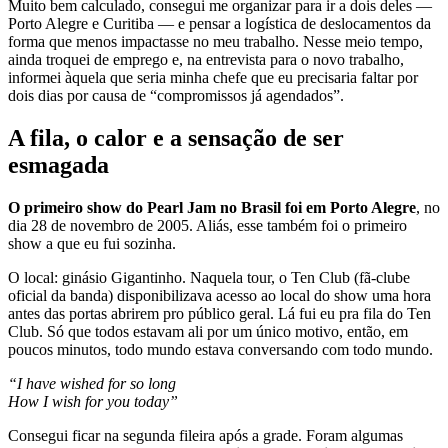
Muito bem calculado, consegui me organizar para ir a dois deles —
Porto Alegre e Curitiba — e pensar a logística de deslocamentos da
forma que menos impactasse no meu trabalho. Nesse meio tempo,
ainda troquei de emprego e, na entrevista para o novo trabalho,
informei àquela que seria minha chefe que eu precisaria faltar por
dois dias por causa de “compromissos já agendados”.
A fila, o calor e a sensação de ser
esmagada
O primeiro show do Pearl Jam no Brasil foi em Porto Alegre
, no
dia 28 de novembro de 2005. Aliás, esse também foi o primeiro
show a que eu fui sozinha.
O local: ginásio Gigantinho. Naquela tour, o Ten Club (fã-clube
oficial da banda) disponibilizava acesso ao local do show uma hora
antes das portas abrirem pro público geral. Lá fui eu pra fila do Ten
Club. Só que todos estavam ali por um único motivo, então, em
poucos minutos, todo mundo estava conversando com todo mundo.
“I have wished for so long
How I wish for you today”
Consegui ficar na segunda fileira após a grade. Foram algumas