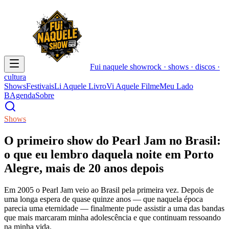
Fui naquele
show
rock · shows · discos ·
cultura
Shows
Festivais
Li Aquele Livro
Vi Aquele Filme
Meu Lado
B
Agenda
Sobre
Shows
O primeiro show do Pearl Jam no Brasil:
o que eu lembro daquela noite em Porto
Alegre, mais de 20 anos depois
Em 2005 o Pearl Jam veio ao Brasil pela primeira vez. Depois de
uma longa espera de quase quinze anos — que naquela época
parecia uma eternidade — finalmente pude assistir a uma das bandas
que mais marcaram minha adolescência e que continuam ressoando
na minha vida.