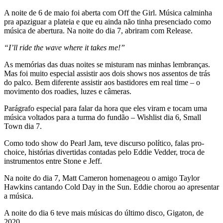
A noite de 6 de maio foi aberta com Off the Girl. Música calminha
pra apaziguar a plateia e que eu ainda não tinha presenciado como
música de abertura. Na noite do dia 7, abriram com Release.
“I’ll ride the wave where it takes me!”
As memórias das duas noites se misturam nas minhas lembranças.
Mas foi muito especial assistir aos dois shows nos assentos de trás
do palco. Bem diferente assistir aos bastidores em real time – o
movimento dos roadies, luzes e câmeras.
Parágrafo especial para falar da hora que eles viram e tocam uma
música voltados para a turma do fundão – Wishlist dia 6, Small
Town dia 7.
Como todo show do Pearl Jam, teve discurso político, falas pro-
choice, histórias divertidas contadas pelo Eddie Vedder, troca de
instrumentos entre Stone e Jeff.
Na noite do dia 7, Matt Cameron homenageou o amigo Taylor
Hawkins cantando Cold Day in the Sun. Eddie chorou ao apresentar
a música.
A noite do dia 6 teve mais músicas do último disco, Gigaton, de
2020.