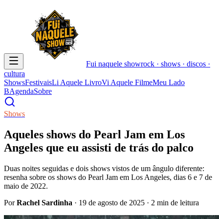
Fui naquele
show
rock · shows · discos ·
cultura
Shows
Festivais
Li Aquele Livro
Vi Aquele Filme
Meu Lado
B
Agenda
Sobre
Shows
Aqueles shows do Pearl Jam em Los
Angeles que eu assisti de trás do palco
Duas noites seguidas e dois shows vistos de um ângulo diferente:
resenha sobre os shows do Pearl Jam em Los Angeles, dias 6 e 7 de
maio de 2022.
Por
Rachel Sardinha
·
19 de agosto de 2025
· 2 min de leitura