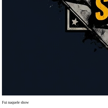
Fui naquele
show