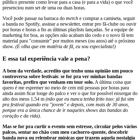
público presente como levar para a casa (e para a vida) o que você
presenciou num set de uma ou duas horas.
Você pode passar na barraca do
merch
e comprar a camiseta, seguir
a banda no Spotify, assinar a newsletter, entrar pro fã-clube ou ouvir
por horas e horas a fio as últimas playlists lançadas. Se a equipe de
marketing for boa, as opções não acabam tão cedo e o novo fã tem
material para "consumir” por muitos meses (ou anos) até o próximo
show.
(E olha que em matéria de fã, eu sou especialista!)
E essa tal experiência vale a pena?
A bem da verdade, acredito que tenho uma opinião um pouco
controversa sobre festivais
:
se for pra ver minhas bandas
favoritas, prefiro que venham em tour solo.
A última coisa que
quero é me espremer no meio de cem mil pessoas por horas para
ainda assim ficar longe do palco e ver o que for possível enxergar do
alto dos meus 1,54 m
(não que eu nunca tenha feito isso: já fui sim
pra festival quando era "jovem" e depois, com mais de 30 anos,
porque era a única chance de ir naqueles shows das bandas do
coração e da vida).
Mas se for pra curtir o evento sem estresse, circular pelos vários
palcos, sentar no chão com meu cachorro-quente, descobrir
banda nova ou relembrar músicas que trazem aquela nostalgia