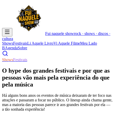
Fui naquele
show
rock · shows · discos ·
cultura
Shows
Festivais
Li Aquele Livro
Vi Aquele Filme
Meu Lado
B
Agenda
Sobre
Shows
Festivais
O hype dos grandes festivais e por que as
pessoas vão mais pela experiência do que
pela música
Há alguns bons anos os eventos de música deixaram de ter foco nas
atrações e passaram a focar no público. O lineup ainda chama gente,
mas a maioria das pessoas parece ir aos grandes festivais por ela —
a tão sonhada experiência!