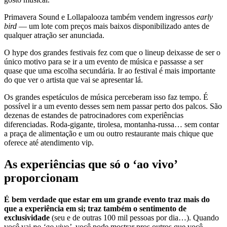
Primavera Sound e Lollapalooza também vendem ingressos
early
bird
— um lote com preços mais baixos disponibilizado antes de
qualquer atração ser anunciada.
O hype dos grandes festivais fez com que o lineup deixasse de ser o
único motivo para se ir a um evento de música e passasse a ser
quase que uma escolha secundária. Ir ao festival é mais importante
do que ver o artista que vai se apresentar lá.
Os grandes espetáculos de música perceberam isso faz tempo. É
possível ir a um evento desses sem nem passar perto dos palcos. São
dezenas de estandes de patrocinadores com experiências
diferenciadas. Roda-gigante, tirolesa, montanha-russa… sem contar
a praça de alimentação e um ou outro restaurante mais chique que
oferece até atendimento vip.
As experiências que só o ‘ao vivo’
proporcionam
É bem verdade que estar em um grande evento traz mais do
que a experiência em si; traz também o sentimento de
exclusividade
(seu e de outras 100 mil pessoas por dia…). Quando
você vai
no ‘ao vivo’
, você pode mostrar pros outros que você