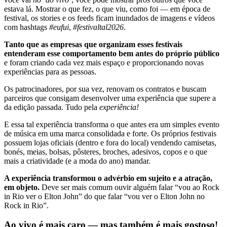
estava lá. Mostrar o que fez, o que viu, como foi — em época de
festival, os stories e os feeds ficam inundados de imagens e vídeos
com hashtags
#eufui
,
#festivaltal2026
.
Tanto que as empresas que organizam esses festivais
entenderam esse comportamento bem antes do próprio público
e foram criando cada vez mais espaço e proporcionando novas
experiências para as pessoas.
Os patrocinadores, por sua vez, renovam os contratos e buscam
parceiros que consigam desenvolver uma experiência que supere a
da edição passada. Tudo pela
experiência!
E essa tal experiência transforma o que antes era um simples evento
de música em uma marca consolidada e forte. Os próprios festivais
possuem lojas oficiais (dentro e fora do local) vendendo camisetas,
bonés, meias, bolsas, pôsteres, broches, adesivos, copos e o que
mais a criatividade (e a moda do ano) mandar.
A experiência transformou o advérbio em sujeito e a atração,
em objeto.
Deve ser mais comum ouvir alguém falar “vou ao Rock
in Rio ver o Elton John” do que falar “vou ver o Elton John no
Rock in Rio”.
Ao vivo é mais caro — mas também é mais gostoso!