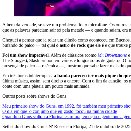
A bem da verdade, se teve um problema, foi o microfone. Os outros 
que as palavras pareciam sair só pela metade — e quando saíam, era
Cheguei a pensar que ia rolar um climão como aconteceu em Buenos Ai
bufando do palco — tal qual
o astro de rock que ele é
e que trouxe 
Foi um show impecável
. Além de clássicos (como
Mr. Brownstone
The Stooges); Slash brilhou em vários e longos solos de guitarra. O n
presença de palco — e técnica —, mostrou que sabe fazer mais do que 
Em três horas ininterruptas,
a banda pareceu ter mais pique do que
última música, assim, sem direito a encore. Com o fim da canção, os
conte com uma plateia um pouco mais animada.
Outros posts sobre shows do Guns
Meu primeiro show do Guns, em 1992, foi também meu primeiro sh
O dia em que 'o conjunto que eu gosto' tocou na minha cidade
Quando o Guns voltou a Floripa: estrutura, emoção e gente que a gen
Setlist do show do Guns N' Roses em Floripa, 21 de outubro de 2025