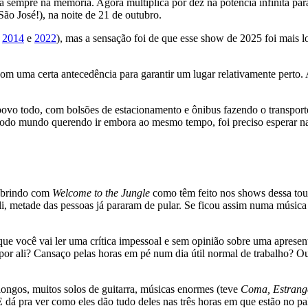
ara sempre na memória. Agora multiplica por dez na potência infinita 
ão José!), na noite de 21 de outubro.
m
2014
e
2022
), mas a sensação foi de que esse show de 2025 foi mais 
m uma certa antecedência para garantir um lugar relativamente perto.
 todo, com bolsões de estacionamento e ônibus fazendo o transporte d
do mundo querendo ir embora ao mesmo tempo, foi preciso esperar na f
abrindo com
Welcome to the Jungle
como têm feito nos shows dessa tou
li, metade das pessoas já pararam de pular. Se ficou assim numa música q
que você vai ler uma crítica impessoal e sem opinião sobre uma aprese
or ali? Cansaço pelas horas em pé num dia útil normal de trabalho? Ou 
ongos, muitos solos de guitarra, músicas enormes (teve
Coma, Estrang
E dá pra ver como eles dão tudo deles nas três horas em que estão no pa