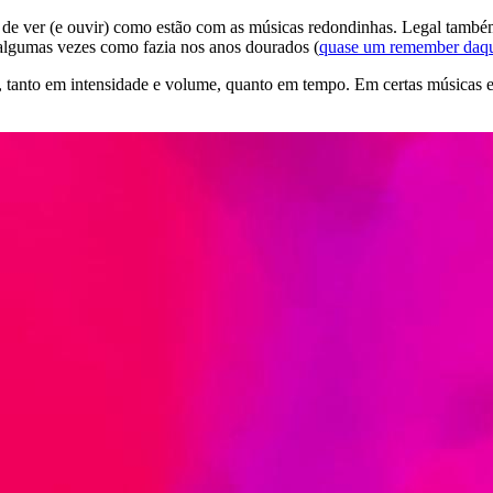
 e de ver (e ouvir) como estão com as músicas redondinhas. Legal tamb
algumas vezes como fazia nos anos dourados (
quase um remember daqu
tanto em intensidade e volume, quanto em tempo. Em certas músicas el