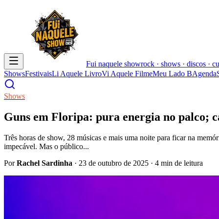
Fui naquele
show
rock · shows · discos · cu
Shows
Festivais
Li Aquele Livro
Vi Aquele Filme
Meu Lado B
Agenda
Shows
Guns em Floripa: pura energia no palco; c
Três horas de show, 28 músicas e mais uma noite para ficar na memó
impecável. Mas o público...
Por
Rachel Sardinha
·
23 de outubro de 2025
· 4 min de leitura