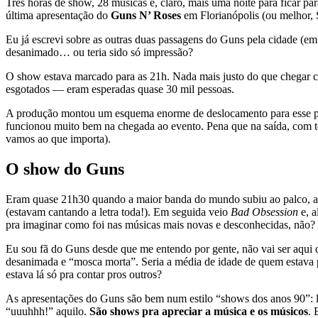
Três horas de show, 28 músicas e, claro, mais uma noite para ficar p
última apresentação do
Guns N’ Roses
em Florianópolis (ou melhor, S
Eu já escrevi sobre as outras duas passagens do Guns pela cidade (e
desanimado… ou teria sido só impressão?
O show estava marcado para as 21h. Nada mais justo do que chegar co
esgotados — eram esperadas quase 30 mil pessoas.
A produção montou um esquema enorme de deslocamento para esse povo
funcionou muito bem na chegada ao evento. Pena que na saída, com to
vamos ao que importa).
O show do Guns
Eram quase 21h30 quando a maior banda do mundo subiu ao palco, 
(estavam cantando a letra toda!). Em seguida veio
Bad Obsession
e, a
pra imaginar como foi nas músicas mais novas e desconhecidas, não?
Eu sou fã do Guns desde que me entendo por gente, não vai ser aqui 
desanimada e “mosca morta”. Seria a média de idade de quem estava p
estava lá só pra contar pros outros?
As apresentações do Guns são bem num estilo “shows dos anos 90”: l
“uuuhhh!” aquilo.
São shows pra apreciar a música e os músicos
. 