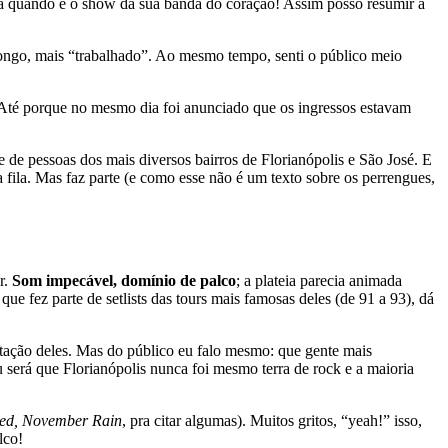
para quando é o show da sua banda do coração! Assim posso resumir a
longo, mais “trabalhado”. Ao mesmo tempo, senti o público meio
 Até porque no mesmo dia foi anunciado que os ingressos estavam
e pessoas dos mais diversos bairros de Florianópolis e São José. E
ila. Mas faz parte (e como esse não é um texto sobre os perrengues,
r.
Som impecável, domínio de palco
; a plateia parecia animada
ue fez parte de setlists das tours mais famosas deles (de 91 a 93), dá
ntação deles. Mas do público eu falo mesmo: que gente mais
será que Florianópolis nunca foi mesmo terra de rock e a maioria
ed, November Rain
, pra citar algumas). Muitos gritos, “yeah!” isso,
lco!