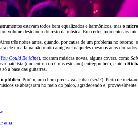
instrumentos estavam todos bem equalizados e harmônicos, mas
o micro
 num volume destoando do resto da música. Em certos momentos os micr
res três noites antes, quando, por causa de um problema no retorno, 
para ele uma fama não muito amigável naqueles mesmos anos dourados
e
You Could Be Mine
), tocaram músicas novas, alguns covers, como
Sab
ovo baterista (que entrou no Guns este ano) entregou bem, e até o
Rich
só a base das guitarras.
 o público
. Porém, uma hora precisava acabar (será?). Perto de meia-noi
 músicos se abraçaram no meio do palco, agradecendo e, provavelmente
ow
te ama