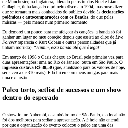
de Manchester, na Inglaterra, liderado pelos irmãos Noel e Liam
Gallagher, tinha lançado o primeiro disco em 1994, mas ouso dizer
que se tornaram mais conhecidos do público devido às
declarações
polêmicas e autocomparações com os Beatles
, do que pelas
músicas — pelo menos num primeiro momento.
Eu demorei um pouco para me afeiçoar às canções; a banda só foi
ganhar um lugar no meu coração depois que assisti ao clipe de
Live
Forever
(aparecia o Kurt Cobain e outras personalidades que já
tinham morrido).
“Humm, essa banda até que é legal”
.
Em março de 1998 o Oasis chegou ao Brasil pela primeira vez para
duas apresentações: uma no Rio de Janeiro, outra em São Paulo.
O
ingresso custava R$ 38,50
(que, atualizado para os valores de hoje,
seria cerca de 310 reais).
E lá fui eu com meus amigos para mais
uma excursão!
Palco torto, setlist de sucessos e um show
dentro do esperado
O show foi no Anhembi, o sambódromo de São Paulo, e o local não
foi dos melhores para sediar a apresentação. Até hoje não entendi
por que a organização do evento colocou o palco em uma das