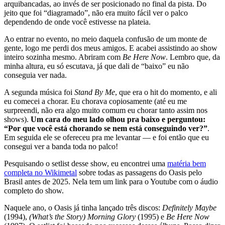
arquibancadas, ao invés de ser posicionado no final da pista. Do
jeito que foi “diagramado”, não era muito fácil ver o palco
dependendo de onde você estivesse na plateia.
Ao entrar no evento, no meio daquela confusão de um monte de
gente, logo me perdi dos meus amigos. E acabei assistindo ao show
inteiro sozinha mesmo. Abriram com
Be Here Now
. Lembro que, da
minha altura, eu só escutava, já que dali de “baixo” eu não
conseguia ver nada.
A segunda música foi
Stand By Me
, que era o hit do momento, e ali
eu comecei a chorar. Eu chorava copiosamente (até eu me
surpreendi, não era algo muito comum eu chorar tanto assim nos
shows).
Um cara do meu lado olhou pra baixo e perguntou:
“Por que você está chorando se nem está conseguindo ver?”
.
Em seguida ele se ofereceu pra me levantar — e foi então que eu
consegui ver a banda toda no palco!
Pesquisando o setlist desse show, eu encontrei uma
matéria bem
completa no Wikimetal
sobre todas as passagens do Oasis pelo
Brasil antes de 2025. Nela tem um link para o Youtube com o áudio
completo do show.
Naquele ano, o Oasis já tinha lançado três discos:
Definitely Maybe
(1994),
(What’s the Story) Morning Glory
(1995) e
Be Here Now