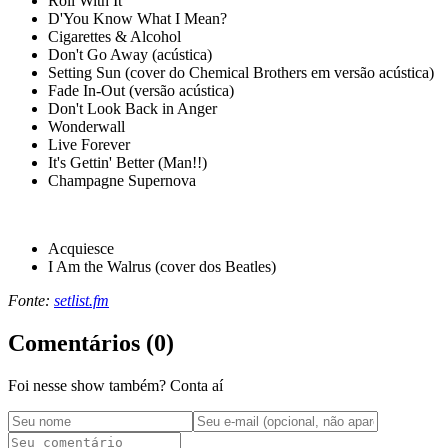
Roll With It
D'You Know What I Mean?
Cigarettes & Alcohol
Don't Go Away (acústica)
Setting Sun (cover do Chemical Brothers em versão acústica)
Fade In-Out (versão acústica)
Don't Look Back in Anger
Wonderwall
Live Forever
It's Gettin' Better (Man!!)
Champagne Supernova
Acquiesce
I Am the Walrus (cover dos Beatles)
Fonte:
setlist.fm
Comentários (
0
)
Foi nesse show também? Conta aí