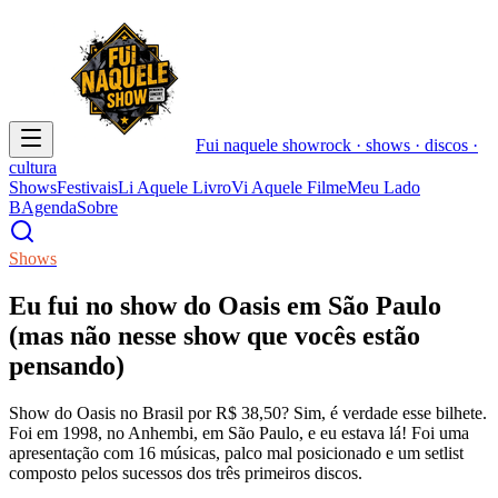
Fui naquele
show
rock · shows · discos ·
cultura
Shows
Festivais
Li Aquele Livro
Vi Aquele Filme
Meu Lado
B
Agenda
Sobre
Shows
Eu fui no show do Oasis em São Paulo
(mas não nesse show que vocês estão
pensando)
Show do Oasis no Brasil por R$ 38,50? Sim, é verdade esse bilhete.
Foi em 1998, no Anhembi, em São Paulo, e eu estava lá! Foi uma
apresentação com 16 músicas, palco mal posicionado e um setlist
composto pelos sucessos dos três primeiros discos.