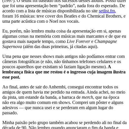
(1997). O setlist foi baseado nos sucessos desses álbuns. Posso dizer
que foi uma apresentação bem “padrão”, nada fora do esperado. De
acordo com a lista de músicas disponibilizada no site
setlist.fm
,
foram 16 músicas: teve cover dos Beatles e do Chemical Brothers, e
uma parte acústica com o Noel nos vocais.
Eu, porém, não lembro muita coisa da apresentação em si, apenas
algumas cenas na memória com músicas mais marcantes e de que eu
gostava mais naquele tempo, como
Live Forever
e
Champagne
Supernova
(além das duas primeiras, já citadas aqui).
Uma pena que nesses shows mais antigos não podíamos entrar com
câmeras fotográficas (e não, não tínhamos telefones celulares e os
poucos aparelhos que existiam só faziam ligação mesmo).
A
lembrança física que me restou é o ingresso cuja imagem ilustra
esse post.
Ao final, antes de sair do Anhembi, consegui encontrar todos os
amigos de quem havia me perdido na entrada. Ainda achei, no meio
da pista, um estande da banda, a barraca de
merch
, que na época
não era algo muito comum em shows. Comprei um pôster e alguns
adesivos — que nunca usei e se perderam em algum lugar do
passado.
Minha paixão pelo grupo também acabou se perdendo ali no final da
década de 90. Não lembro quando anunciaram o fim da banda e